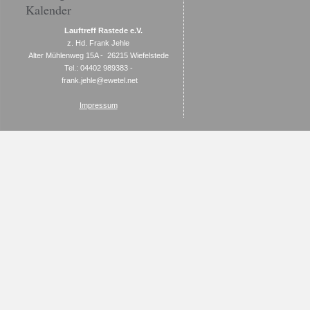
Kalender
Lauftreff Rastede e.V.
z. Hd. Frank Jehle
Alter Mühlenweg 15A - 26215 Wiefelstede
Tel.: 04402 989383 -
frank.jehle@ewetel.net
Impressum