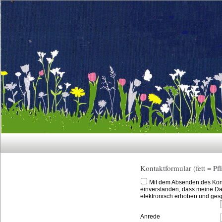
Kontaktformular (fett = Pfl
Mit dem Absenden des Konta
einverstanden, dass meine Da
elektronisch erhoben und ges
Anrede